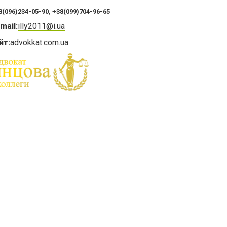
(096)234-05-90, +38(099)704-96-65
mail:
illy2011@i.ua
йт:
advokkat.com.ua