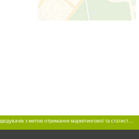
Цей сайт використовує «cookies». Також веб-сайт використовує інтернет-сервіс для збору технічних даних стосовно відвідувачів з метою отримання маркетингової та статистичної інформації. Умови обробки даних відвідувачів сайту див.