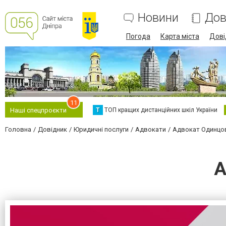
Новини
Дов
Погода
Карта міста
Дові
11
Т
ТОП кращих дистанційних шкіл України
Наші спецпроєкти
Головна
Довідник
Юридичні послуги
Адвокати
Адвокат Одинцов
А