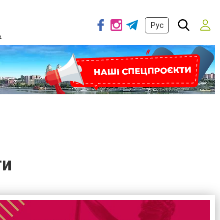
Рус
ь
ги