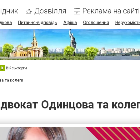
ідник
Дозвілля
Реклама на сайті
дкова
Питання-відповідь
Афіша
Оголошення
Нерухоміст
В
Військторги
а та колеги
двокат Одинцова та коле