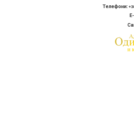
Телефони:
+38
E-
Са