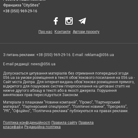
Франшиза "CitySites"
+38 (050) 969-29-16
Про нас
Контакти
Автори проєкту
З питань реклами: +38 (050) 969-29-16. E-mail:
reklama@056.ua
E-mail редакції:
news@056.ua
Допускається цитування матеріалів без отримання попередньої згоди
056.ua за умови розміщення в тексті обов'язкового посилання на 056.ua -
Сайт міста Дніпра. Для інтернет-видань обов'язкове розміщення прямого,
відкритого для пошукових систем гіперпосилання на цитовані статті не
нижче другого абзацу в тексті або в якості джерела. Порушення
виняткових прав переслідується Законом.
Матеріали з плашками "Новини компаній", "Промо", "Партнерський
матеріал", "Партнерський спецпроєкт", "Політичні новини", "Пресреліз",
"PR", "Офіційно", "Політична реклама" публікуються на правах реклами.
Політика конфіденційності
Правила сайту
Правила
класифайд
Редакційна політика