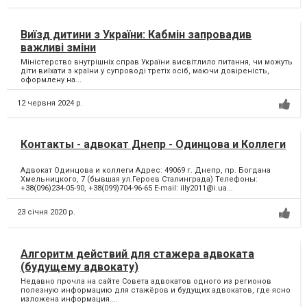
Виїзд дитини з України: Кабмін запровадив
важливі зміни
Міністерство внутрішніх справ України висвітлило питання, чи можуть
діти виїхати з країни у супроводі третіх осіб, маючи довіреність,
оформлену на...
12 червня 2024 р.
Контакты - адвокат Днепр - Одинцова и Коллеги
Адвокат Одинцова и коллеги Адрес: 49069 г. Днепр, пр. Богдана
Хмельницкого, 7 (бывшая ул.Героев Сталинграда) Телефоны:
+38(096)234-05-90, +38(099)704-96-65 E-mail:
illy2011@i.ua
...
23 січня 2020 р.
Алгоритм действий для стажера адвоката
(будущему адвокату)
Недавно прочла на сайте Совета адвокатов одного из регионов
полезную информацию для стажёров и будущих адвокатов, где ясно
изложена информация....