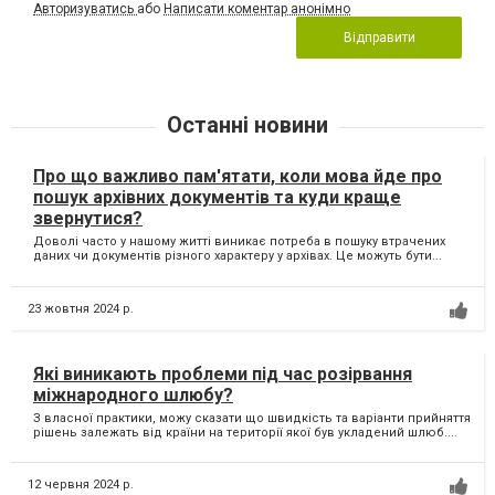
Авторизуватись
або
Написати коментар анонімно
Відправити
Останні новини
Про що важливо пам'ятати, коли мова йде про
пошук архівних документів та куди краще
звернутися?
Доволі часто у нашому житті виникає потреба в пошуку втрачених
даних чи документів різного характеру у архівах. Це можуть бути...
23 жовтня 2024 р.
Які виникають проблеми під час розірвання
міжнародного шлюбу?
З власної практики, можу сказати що швидкість та варіанти прийняття
рішень залежать від країни на території якої був укладений шлюб....
12 червня 2024 р.