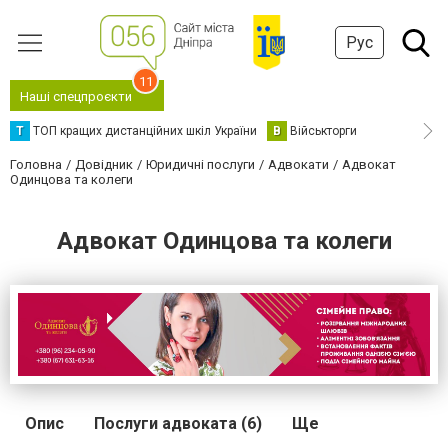
Рус
11
Наші спецпроєкти
Т
ТОП кращих дистанційних шкіл України
В
Військторги
Головна
Довідник
Юридичні послуги
Адвокати
Адвокат
Одинцова та колеги
Адвокат Одинцова та колеги
Опис
Послуги адвоката (6)
Ще